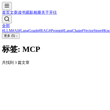
首页
文章
读书
观影
相册
关于
开往
全部
#
LLM
#
AI
#
LangGraph
#
RAG
#
Prompt
#
LangChain
#
VectorStore
#
Kno
更多 (5) ↓
标签:
MCP
共找到
3
篇文章
#
LangGraph
#
AI
#
LLM
#
MCP
🧬 LangGraph教程(二)：掌握Agent核心
能力-工具调用（自定义、预构建与
MCP）