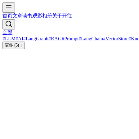
首页
文章
读书
观影
相册
关于
开往
全部
#
LLM
#
AI
#
LangGraph
#
RAG
#
Prompt
#
LangChain
#
VectorStore
#
Kno
更多 (5) ↓
#
LLM
#
Prompt
#
LangChain
#
LangGraph
#
AI
#
RAG
🧬 LangGraph实战项目：从零复现
DeepResearch自动化研究代理
本文是 《LangGraph入门全解》系列的第六篇，也是最后一
篇。今年Agent爆发，Gemini，ChatGPT等都推出了自己的深
度研究功能，本篇我们使用LangGraph复现DeepResearch，也
许完成度没那么高，但是功能是全的。LangGraph项目,
LangGraph实战, DeepResearch Agent, 自动化研究
2025-09-04
8
min